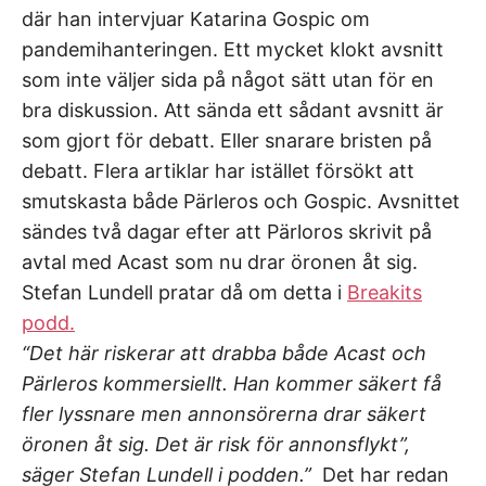
där han intervjuar Katarina Gospic om
pandemihanteringen. Ett mycket klokt avsnitt
som inte väljer sida på något sätt utan för en
bra diskussion. Att sända ett sådant avsnitt är
som gjort för debatt. Eller snarare bristen på
debatt. Flera artiklar har istället försökt att
smutskasta både Pärleros och Gospic. Avsnittet
sändes två dagar efter att Pärloros skrivit på
avtal med Acast som nu drar öronen åt sig.
Stefan Lundell pratar då om detta i
Breakits
podd.
“Det här riskerar att drabba både Acast och
Pärleros kommersiellt. Han kommer säkert få
fler lyssnare men annonsörerna drar säkert
öronen åt sig. Det är risk för annonsflykt”,
säger Stefan Lundell i podden.”
Det har redan