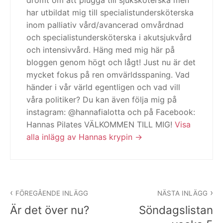
drömt om att plugga till sjuksköterska men
har utbildat mig till specialistundersköterska
inom palliativ vård/avancerad omvårdnad
och specialistundersköterska i akutsjukvård
och intensivvård. Häng med mig här på
bloggen genom högt och lågt! Just nu är det
mycket fokus på ren omvärldsspaning. Vad
händer i vår värld egentligen och vad vill
våra politiker? Du kan även följa mig på
instagram: @hannafialotta och på Facebook:
Hannas Pilates VÄLKOMMEN TILL MIG!
Visa
alla inlägg av Hannas krypin
Inläggsnavigering
FÖREGÅENDE INLÄGG
NÄSTA INLÄGG
Är det över nu?
Söndagslistan