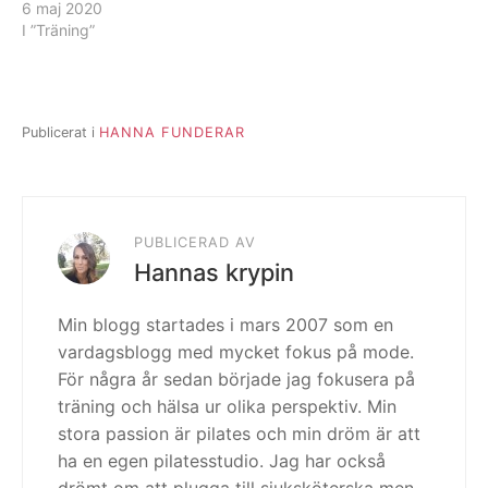
(har sett alla avsnitt men
6 maj 2020
gillar den så mycket att
I ”Träning”
jag faktiskt tänker se
serien ett varv till). Imorse
tog jag en promenad till
tåget, jag älskar…
Publicerat i
HANNA FUNDERAR
PUBLICERAD AV
Hannas krypin
Min blogg startades i mars 2007 som en
vardagsblogg med mycket fokus på mode.
För några år sedan började jag fokusera på
träning och hälsa ur olika perspektiv. Min
stora passion är pilates och min dröm är att
ha en egen pilatesstudio. Jag har också