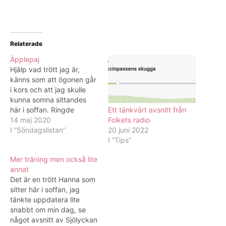
Relaterade
Äpplepaj
Hjälp vad trött jag är,
känns som att ögonen går
i kors och att jag skulle
kunna somna sittandes
Ett tänkvärt avsnitt från
här i soffan. Ringde
Folkets radio
Rickard och bad honom
14 maj 2020
20 juni 2022
komma och hämta mig på
I ”Söndagslistan”
I ”Tips”
jobbet tidigare. Energin
fanns inte till att
Mer träning men också lite
promenera till tåget. Det
annat
blir läggdags tidigt ikväll.
Det är en trött Hanna som
Men först vill…
sitter här i soffan, jag
tänkte uppdatera lite
snabbt om min dag, se
något avsnitt av Sjölyckan