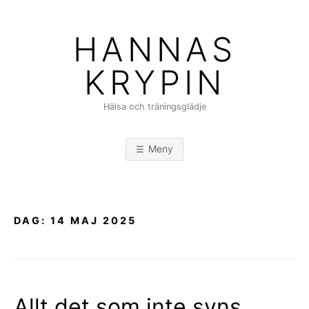
Hoppa
till
HANNAS
innehåll
KRYPIN
Hälsa och träningsglädje
Meny
DAG:
14 MAJ 2025
Allt det som inte syns