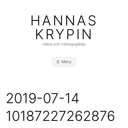
Hoppa
till
HANNAS
innehåll
KRYPIN
Hälsa och träningsglädje
Meny
2019-07-14
10187227262876