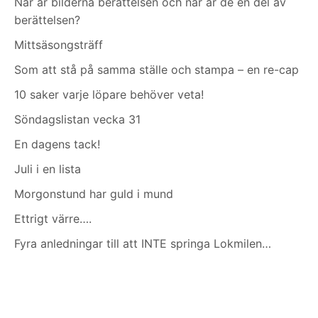
När är bilderna berättelsen och när är de en del av
berättelsen?
Mittsäsongsträff
Som att stå på samma ställe och stampa – en re-cap
10 saker varje löpare behöver veta!
Söndagslistan vecka 31
En dagens tack!
Juli i en lista
Morgonstund har guld i mund
Ettrigt värre….
Fyra anledningar till att INTE springa Lokmilen…