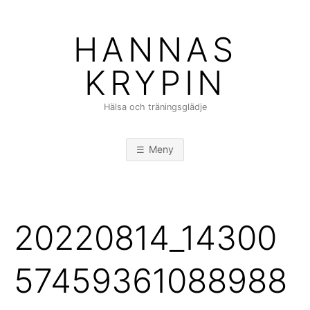
Hoppa
till
HANNAS
innehåll
KRYPIN
Hälsa och träningsglädje
Meny
20220814_14300
57459361088988