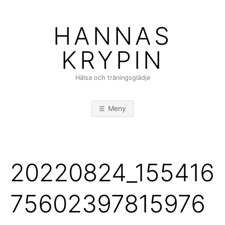
Hoppa
till
HANNAS
innehåll
KRYPIN
Hälsa och träningsglädje
Meny
20220824_155416
75602397815976