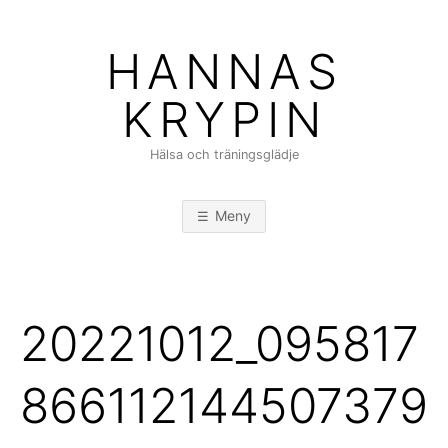
Hoppa
till
HANNAS
innehåll
KRYPIN
Hälsa och träningsglädje
Meny
20221012_095817
866112144507379