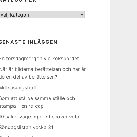
Kategorier
SENASTE INLÄGGEN
En torsdagmorgon vid köksbordet
När är bilderna berättelsen och när är
de en del av berättelsen?
Mittsäsongsträff
Som att stå på samma ställe och
stampa – en re-cap
10 saker varje löpare behöver veta!
Söndagslistan vecka 31