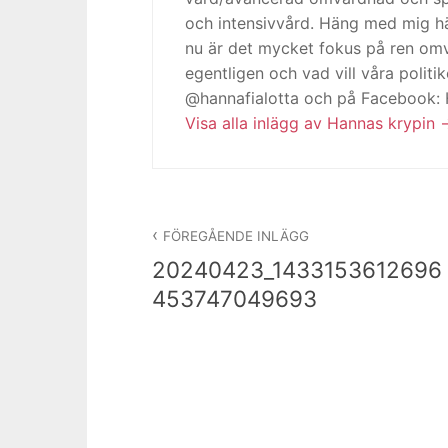
och intensivvård. Häng med mig h
nu är det mycket fokus på ren omv
egentligen och vad vill våra politi
@hannafialotta och på Facebook:
Visa alla inlägg av Hannas krypin
Inläggsnavigering
FÖREGÅENDE INLÄGG
20240423_1433153612696
453747049693