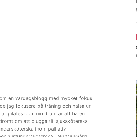
 som en vardagsblogg med mycket fokus
de jag fokusera på träning och hälsa ur
 är pilates och min dröm är att ha en
drömt om att plugga till sjuksköterska
tundersköterska inom palliativ
cialistundersköterska i akutsjukvård