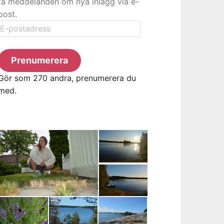
få meddelanden om nya inlägg via e-
post.
E-
postadress
Prenumerera
Gör som 270 andra, prenumerera du
med.