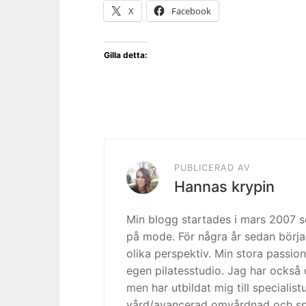
X
Facebook
Gilla detta:
PUBLICERAD AV
Hannas krypin
Min blogg startades i mars 2007
på mode. För några år sedan börja
olika perspektiv. Min stora passion
egen pilatesstudio. Jag har också 
men har utbildat mig till specialis
vård/avancerad omvårdnad och spe