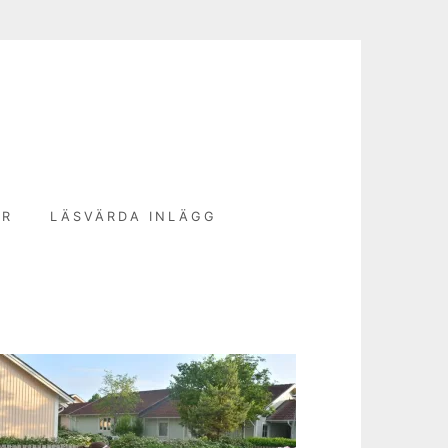
N
ER
LÄSVÄRDA INLÄGG