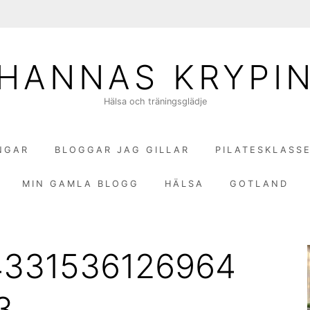
HANNAS KRYPI
Hälsa och träningsglädje
NGAR
BLOGGAR JAG GILLAR
PILATESKLASS
MIN GAMLA BLOGG
HÄLSA
GOTLAND
4331536126964
3