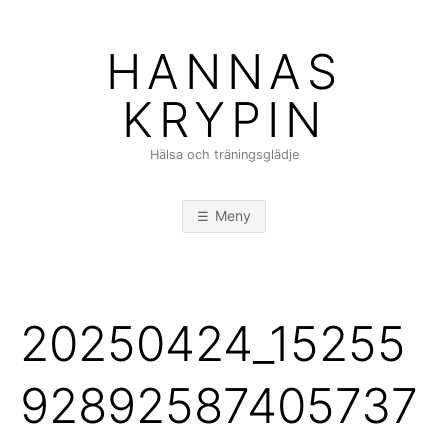
Hoppa
till
HANNAS
innehåll
KRYPIN
Hälsa och träningsglädje
Meny
20250424_15255
92892587405737