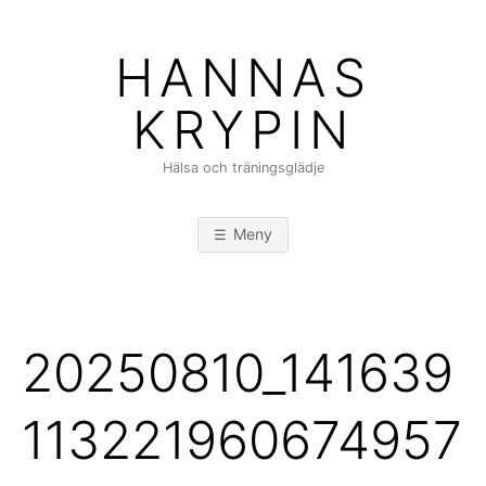
Hoppa
till
HANNAS
innehåll
KRYPIN
Hälsa och träningsglädje
Meny
20250810_141639
113221960674957