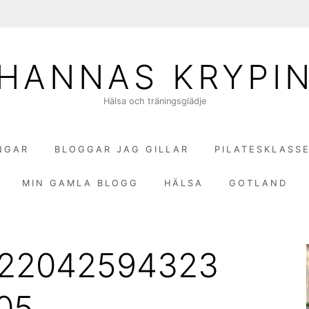
HANNAS KRYPI
Hälsa och träningsglädje
NGAR
BLOGGAR JAG GILLAR
PILATESKLASS
MIN GAMLA BLOGG
HÄLSA
GOTLAND
922042594323
05