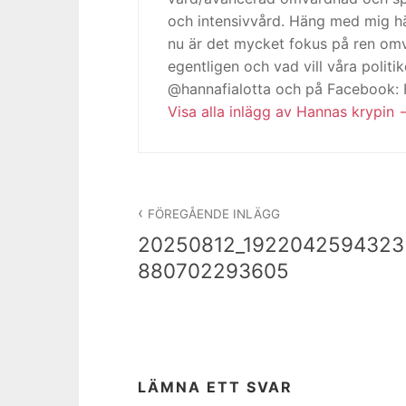
och intensivvård. Häng med mig h
nu är det mycket fokus på ren omv
egentligen och vad vill våra politi
@hannafialotta och på Facebook:
Visa alla inlägg av Hannas krypin
Inläggsnavigering
FÖREGÅENDE INLÄGG
20250812_1922042594323
880702293605
LÄMNA ETT SVAR