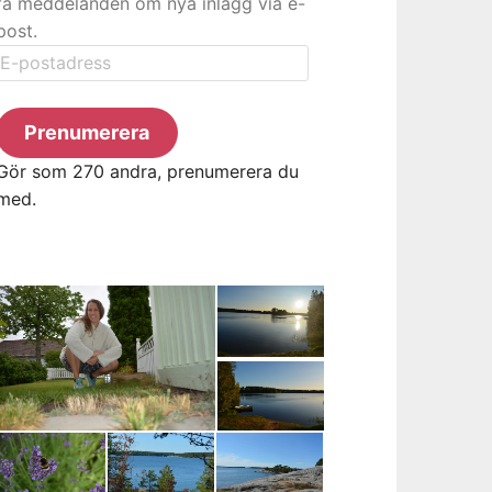
få meddelanden om nya inlägg via e-
post.
E-
postadress
Prenumerera
Gör som 270 andra, prenumerera du
med.