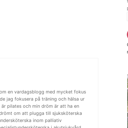
 som en vardagsblogg med mycket fokus
de jag fokusera på träning och hälsa ur
 är pilates och min dröm är att ha en
drömt om att plugga till sjuksköterska
tundersköterska inom palliativ
cialistundersköterska i akutsjukvård