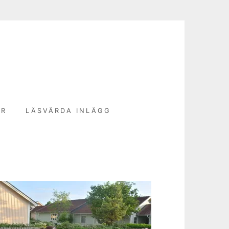
N
ER
LÄSVÄRDA INLÄGG