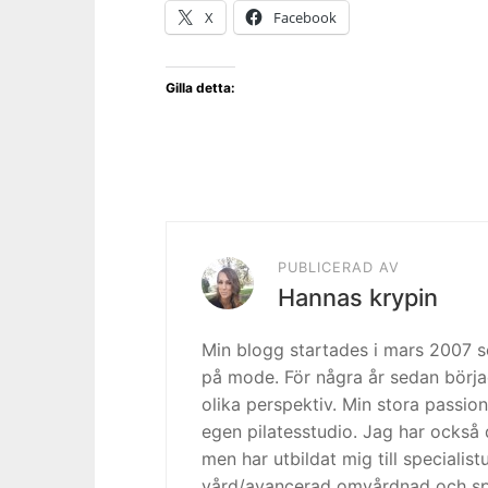
X
Facebook
Gilla detta:
PUBLICERAD AV
Hannas krypin
Min blogg startades i mars 2007
på mode. För några år sedan börja
olika perspektiv. Min stora passion
egen pilatesstudio. Jag har också 
men har utbildat mig till specialis
vård/avancerad omvårdnad och spe