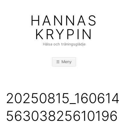
Hoppa
till
HANNAS
innehåll
KRYPIN
Hälsa och träningsglädje
Meny
20250815_160614
56303825610196