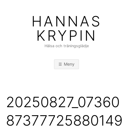
Hoppa
till
HANNAS
innehåll
KRYPIN
Hälsa och träningsglädje
Meny
20250827_07360
87377725880149