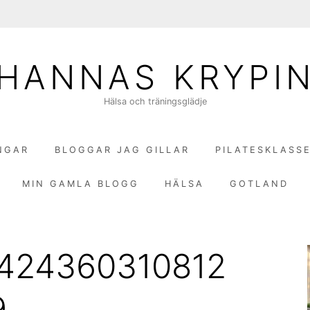
HANNAS KRYPI
Hälsa och träningsglädje
NGAR
BLOGGAR JAG GILLAR
PILATESKLASS
MIN GAMLA BLOGG
HÄLSA
GOTLAND
0424360310812
9