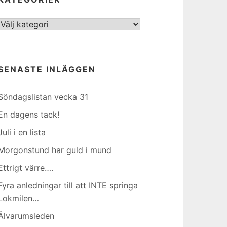
Kategorier
SENASTE INLÄGGEN
Söndagslistan vecka 31
En dagens tack!
Juli i en lista
Morgonstund har guld i mund
Ettrigt värre….
Fyra anledningar till att INTE springa
Lokmilen…
Älvarumsleden