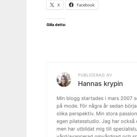
X
Facebook
Gilla detta:
PUBLICERAD AV
Hannas krypin
Min blogg startades i mars 2007
på mode. För några år sedan börja
olika perspektiv. Min stora passion
egen pilatesstudio. Jag har också 
men har utbildat mig till specialis
vård/avancerad omvårdnad och spe