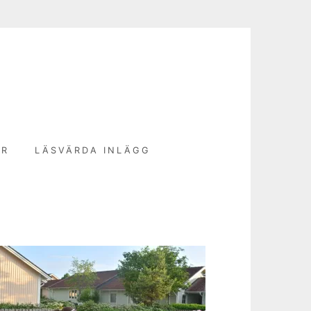
N
ER
LÄSVÄRDA INLÄGG