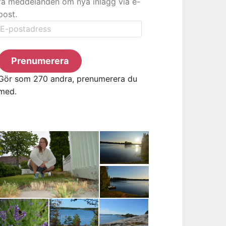
få meddelanden om nya inlägg via e-
post.
E-
postadress
Prenumerera
Gör som 270 andra, prenumerera du
med.