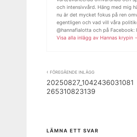
och intensivvård. Häng med mig h
nu är det mycket fokus på ren omv
egentligen och vad vill våra politi
@hannafialotta och på Facebook:
Visa alla inlägg av Hannas krypin
Inläggsnavigering
FÖREGÅENDE INLÄGG
20250827_1042436031081
265310823139
LÄMNA ETT SVAR