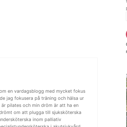
 som en vardagsblogg med mycket fokus
de jag fokusera på träning och hälsa ur
 är pilates och min dröm är att ha en
drömt om att plugga till sjuksköterska
tundersköterska inom palliativ
cialistundersköterska i akutsjukvård