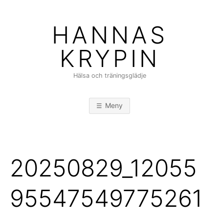
Hoppa
till
HANNAS
innehåll
KRYPIN
Hälsa och träningsglädje
Meny
20250829_12055
95547549775261