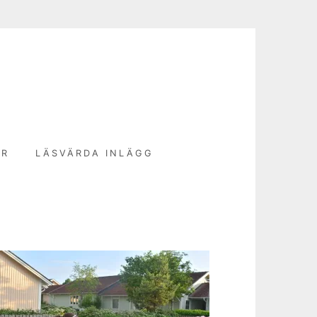
N
ER
LÄSVÄRDA INLÄGG