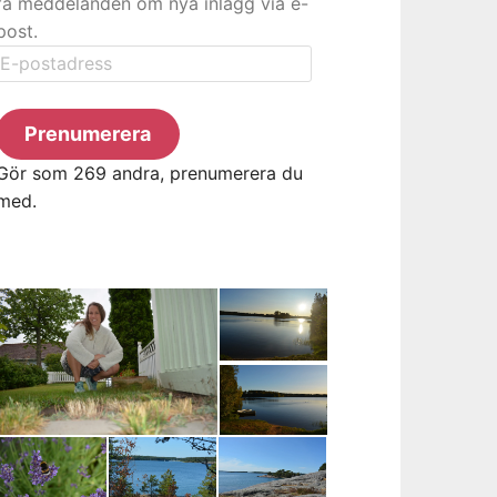
få meddelanden om nya inlägg via e-
post.
E-
postadress
Prenumerera
Gör som 269 andra, prenumerera du
med.