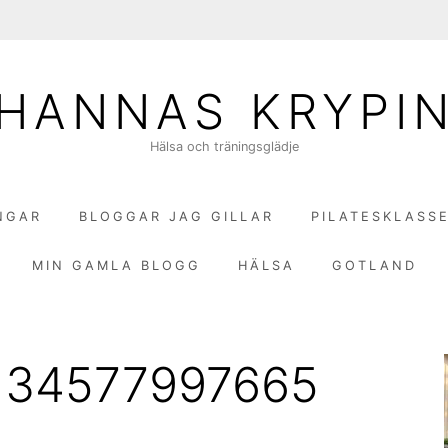
HANNAS KRYPI
Hälsa och träningsglädje
NGAR
BLOGGAR JAG GILLAR
PILATESKLASS
MIN GAMLA BLOGG
HÄLSA
GOTLAND
134577997665