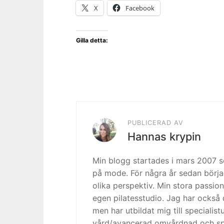
X
Facebook
Gilla detta:
PUBLICERAD AV
Hannas krypin
Min blogg startades i mars 2007
på mode. För några år sedan börja
olika perspektiv. Min stora passion
egen pilatesstudio. Jag har också 
men har utbildat mig till specialis
vård/avancerad omvårdnad och spe