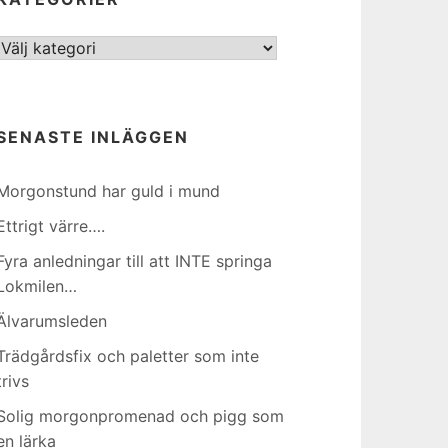
Kategorier
SENASTE INLÄGGEN
Morgonstund har guld i mund
Ettrigt värre….
Fyra anledningar till att INTE springa
Lokmilen…
Älvarumsleden
Trädgårdsfix och paletter som inte
trivs
Solig morgonpromenad och pigg som
en lärka