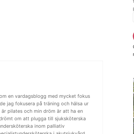
 som en vardagsblogg med mycket fokus
de jag fokusera på träning och hälsa ur
 är pilates och min dröm är att ha en
drömt om att plugga till sjuksköterska
tundersköterska inom palliativ
cialistundersköterska i akutsjukvård