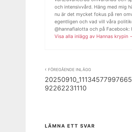
och intensivvård. Häng med mig h
nu är det mycket fokus på ren omv
egentligen och vad vill våra politi
@hannafialotta och på Facebook:
Visa alla inlägg av Hannas krypin
Inläggsnavigering
FÖREGÅENDE INLÄGG
20250910_11134577997665
92262231110
LÄMNA ETT SVAR