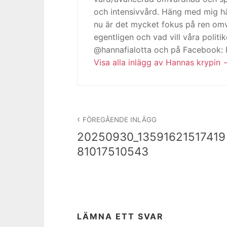
och intensivvård. Häng med mig h
nu är det mycket fokus på ren omv
egentligen och vad vill våra politi
@hannafialotta och på Facebook:
Visa alla inlägg av Hannas krypin
Inläggsnavigering
FÖREGÅENDE INLÄGG
20250930_13591621517419
81017510543
LÄMNA ETT SVAR