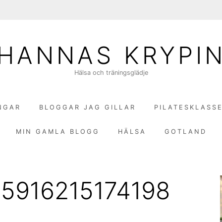
HANNAS KRYPI
Hälsa och träningsglädje
NGAR
BLOGGAR JAG GILLAR
PILATESKLASS
MIN GAMLA BLOGG
HÄLSA
GOTLAND
5916215174198