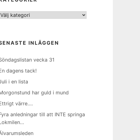
Kategorier
SENASTE INLÄGGEN
Söndagslistan vecka 31
En dagens tack!
Juli i en lista
Morgonstund har guld i mund
Ettrigt värre….
Fyra anledningar till att INTE springa
Lokmilen…
Älvarumsleden