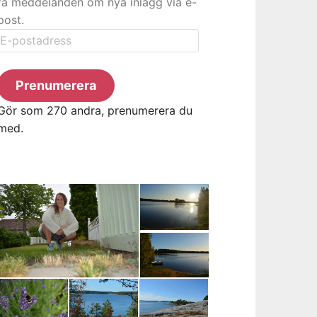
få meddelanden om nya inlägg via e-
post.
E-
postadress
Prenumerera
Gör som 270 andra, prenumerera du
med.