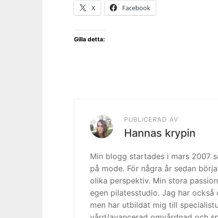
X
Facebook
Gilla detta:
PUBLICERAD AV
Hannas krypin
Min blogg startades i mars 2007
på mode. För några år sedan börja
olika perspektiv. Min stora passion
egen pilatesstudio. Jag har också 
men har utbildat mig till specialis
vård/avancerad omvårdnad och spe