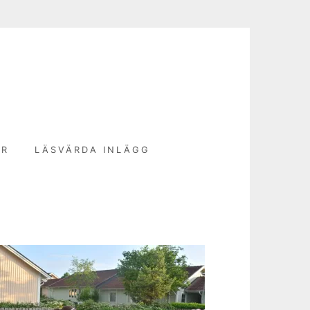
N
ER
LÄSVÄRDA INLÄGG