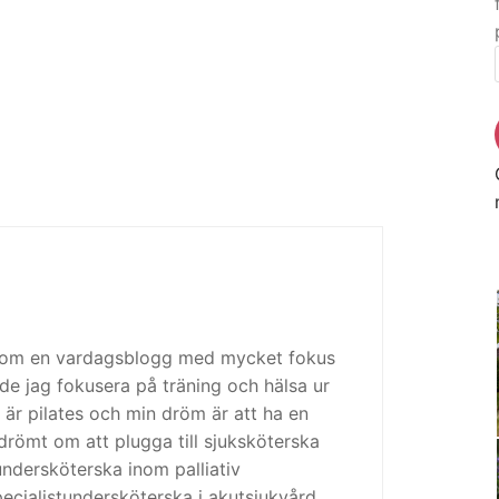
 som en vardagsblogg med mycket fokus
de jag fokusera på träning och hälsa ur
 är pilates och min dröm är att ha en
drömt om att plugga till sjuksköterska
tundersköterska inom palliativ
cialistundersköterska i akutsjukvård