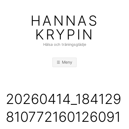
Hoppa
till
HANNAS
innehåll
KRYPIN
Hälsa och träningsglädje
Meny
20260414_184129
810772160126091