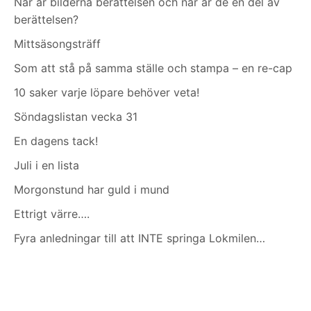
När är bilderna berättelsen och när är de en del av
berättelsen?
Mittsäsongsträff
Som att stå på samma ställe och stampa – en re-cap
10 saker varje löpare behöver veta!
Söndagslistan vecka 31
En dagens tack!
Juli i en lista
Morgonstund har guld i mund
Ettrigt värre….
Fyra anledningar till att INTE springa Lokmilen…