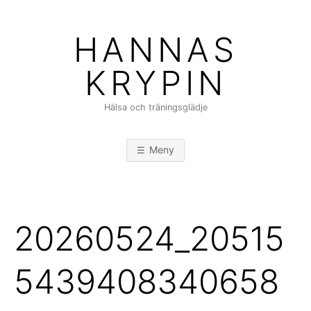
Hoppa
till
HANNAS
innehåll
KRYPIN
Hälsa och träningsglädje
Meny
20260524_20515
5439408340658