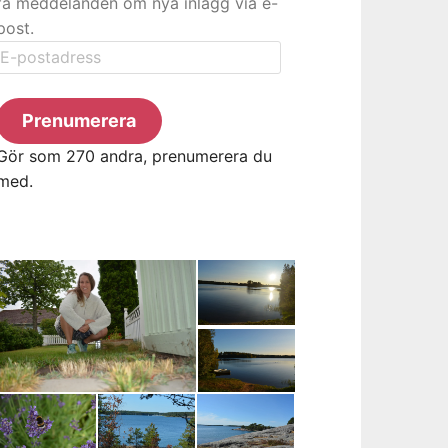
få meddelanden om nya inlägg via e-
post.
E-
postadress
Prenumerera
Gör som 270 andra, prenumerera du
med.