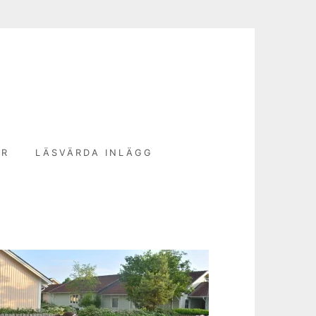
N
ER
LÄSVÄRDA INLÄGG