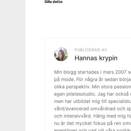
Gilla detta:
PUBLICERAD AV
Hannas krypin
Min blogg startades i mars 2007
på mode. För några år sedan börja
olika perspektiv. Min stora passion
egen pilatesstudio. Jag har också 
men har utbildat mig till specialis
vård/avancerad omvårdnad och spe
och intensivvård. Häng med mig h
nu är det mycket fokus på ren omv
egentligen och vad vill våra politi