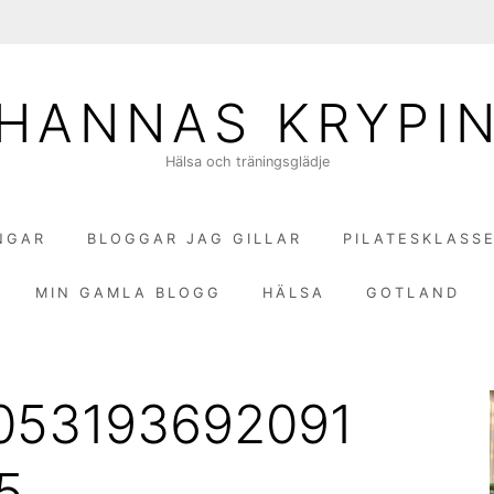
HANNAS KRYPI
Hälsa och träningsglädje
NGAR
BLOGGAR JAG GILLAR
PILATESKLASS
MIN GAMLA BLOGG
HÄLSA
GOTLAND
053193692091
5