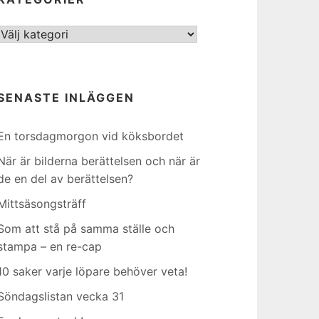
Kategorier
SENASTE INLÄGGEN
En torsdagmorgon vid köksbordet
När är bilderna berättelsen och när är
de en del av berättelsen?
Mittsäsongsträff
Som att stå på samma ställe och
stampa – en re-cap
10 saker varje löpare behöver veta!
Söndagslistan vecka 31