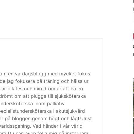
 som en vardagsblogg med mycket fokus
de jag fokusera på träning och hälsa ur
 är pilates och min dröm är att ha en
drömt om att plugga till sjuksköterska
tundersköterska inom palliativ
cialistundersköterska i akutsjukvård
är på bloggen genom högt och lågt! Just
ärldsspaning. Vad händer i vår värld
ker? Du kan även följa mig på instagram: