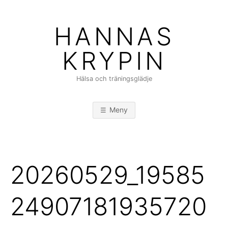
Hoppa
till
HANNAS
innehåll
KRYPIN
Hälsa och träningsglädje
Meny
20260529_19585
24907181935720