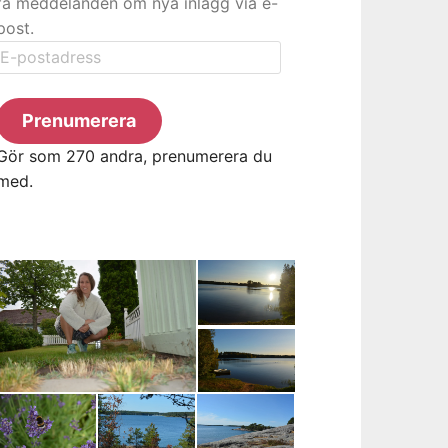
få meddelanden om nya inlägg via e-
post.
E-
postadress
Prenumerera
Gör som 270 andra, prenumerera du
med.