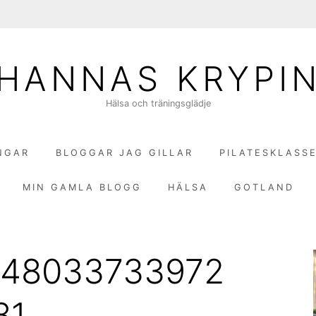
HANNAS KRYPI
Hälsa och träningsglädje
NGAR
BLOGGAR JAG GILLAR
PILATESKLASS
MIN GAMLA BLOGG
HÄLSA
GOTLAND
948033733972
81