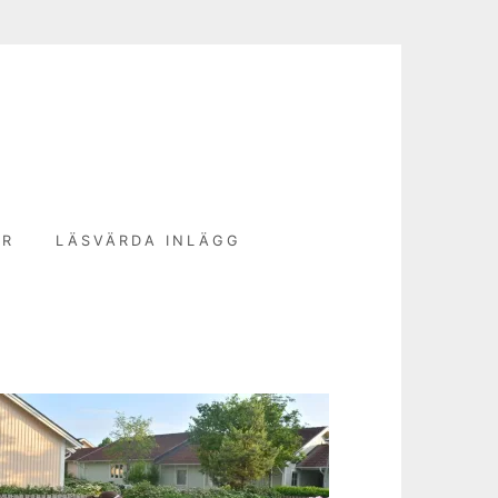
N
ER
LÄSVÄRDA INLÄGG