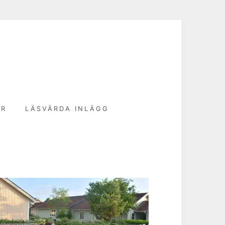
N
ER
LÄSVÄRDA INLÄGG