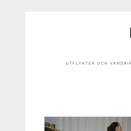
Hoppa
till
innehåll
UTFLYKTER OCH VANDRI