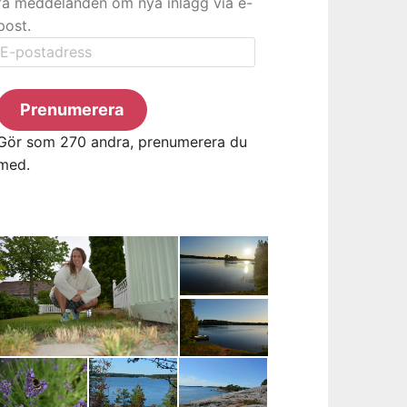
få meddelanden om nya inlägg via e-
post.
E-
postadress
Prenumerera
Gör som 270 andra, prenumerera du
med.