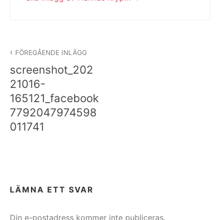
Inläggsnavigering
FÖREGÅENDE INLÄGG
screenshot_202
21016-
165121_facebook
7792047974598
011741
LÄMNA ETT SVAR
Din e-postadress kommer inte publiceras.