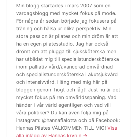
Min blogg startades i mars 2007 som en
vardagsblogg med mycket fokus på mode.
För några år sedan började jag fokusera på
träning och hälsa ur olika perspektiv. Min
stora passion är pilates och min dröm är att
ha en egen pilatesstudio. Jag har också
drömt om att plugga till sjuksköterska men
har utbildat mig till specialistundersköterska
inom palliativ vård/avancerad omvårdnad
och specialistundersköterska i akutsjukvård
och intensivvård. Häng med mig här på
bloggen genom högt och lågt! Just nu är det
mycket fokus på ren omvärldsspaning. Vad
händer i vår värld egentligen och vad vill
våra politiker? Du kan även följa mig på
instagram: @hannafialotta och på Facebook:
Hannas Pilates VÄLKOMMEN TILL MIG!
Visa
alla inlägg av Hannas krypin