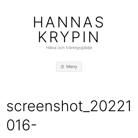
Hoppa
till
HANNAS
innehåll
KRYPIN
Hälsa och träningsglädje
Meny
screenshot_20221
016-