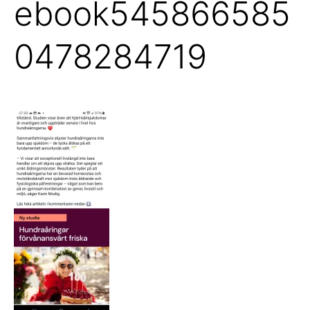
ebook545866585
0478284719