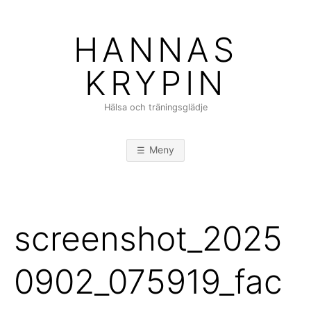
Hoppa
till
HANNAS
innehåll
KRYPIN
Hälsa och träningsglädje
Meny
screenshot_2025
0902_075919_fac