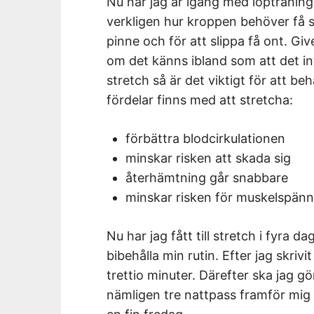
Nu när jag är igång med löpträning
verkligen hur kroppen behöver få st
pinne och för att slippa få ont. Giv
om det känns ibland som att det in
stretch så är det viktigt för att be
fördelar finns med att stretcha:
förbättra blodcirkulationen
minskar risken att skada sig
återhämtning går snabbare
minskar risken för muskelspänn
Nu har jag fått till stretch i fyra 
bibehålla min rutin. Efter jag skrivit
trettio minuter. Därefter ska jag g
nämligen tre nattpass framför mig