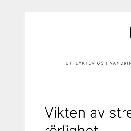
Hoppa
till
innehåll
UTFLYKTER OCH VANDRI
Vikten av str
rörlighet