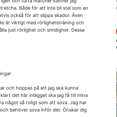
 igen och tuffa matcher känner jag
retcha. Både för att inte bli stel som en
etvis också för att slippa skador. Även
te är viktigt med rörlighetsträning och
hålla just rörlighet och smidighet. Dessa
ingar
dagar och hoppas på att jag ska kunna
 klart det här inlägget ska jag få till mina
öra något så roligt som att sova. Jag har
 och behöver sova inför det. Önskar dig