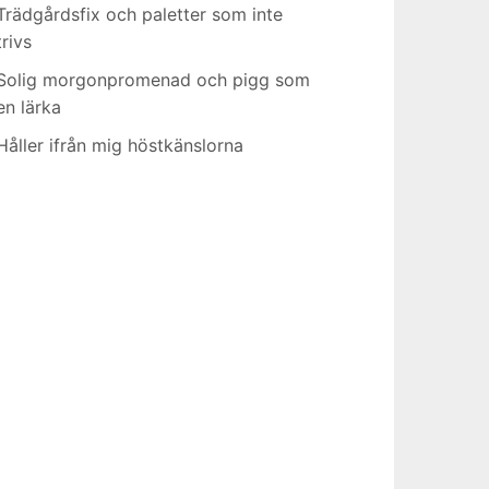
Trädgårdsfix och paletter som inte
trivs
Solig morgonpromenad och pigg som
en lärka
Håller ifrån mig höstkänslorna