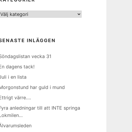
Kategorier
SENASTE INLÄGGEN
Söndagslistan vecka 31
En dagens tack!
Juli i en lista
Morgonstund har guld i mund
Ettrigt värre….
Fyra anledningar till att INTE springa
Lokmilen…
Älvarumsleden