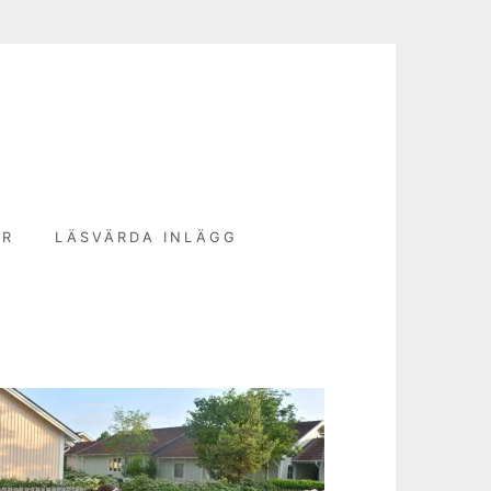
N
ER
LÄSVÄRDA INLÄGG