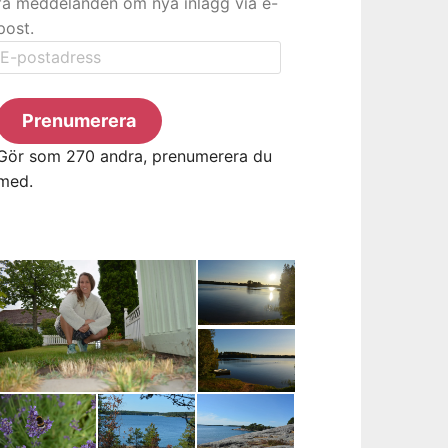
få meddelanden om nya inlägg via e-
post.
E-
postadress
Prenumerera
Gör som 270 andra, prenumerera du
med.