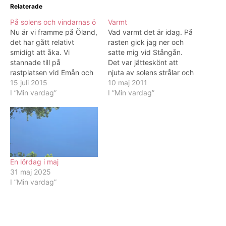
Relaterade
På solens och vindarnas ö
Varmt
Nu är vi framme på Öland,
Vad varmt det är idag. På
det har gått relativt
rasten gick jag ner och
smidigt att åka. Vi
satte mig vid Stångån.
stannade till på
Det var jätteskönt att
rastplatsen vid Emån och
njuta av solens strålar och
åt våra baguetter. Med
15 juli 2015
fläktande vindar. Fler såna
10 maj 2011
kalkon och stekt ägg. S.å
I ”Min vardag”
här dagar tack!
I ”Min vardag”
g.o.t.t. Vi har valt rätt dag
att åka hit. Det är sol men
inte för varmt. Perfekt
dag. Vi ska…
En lördag i maj
31 maj 2025
I ”Min vardag”