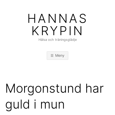
Hoppa
till
HANNAS
innehåll
KRYPIN
Hälsa och träningsglädje
Meny
Morgonstund har
guld i mun