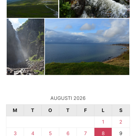
AUGUSTI 2026
M
T
O
T
F
L
S
1
2
3
4
5
6
7
8
9