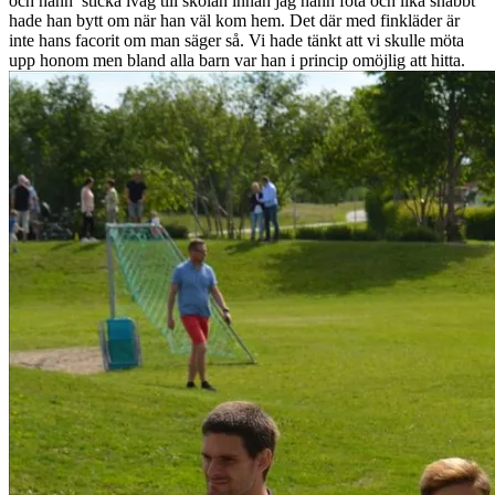
och hann sticka iväg till skolan innan jag hann fota och lika snabbt
hade han bytt om när han väl kom hem. Det där med finkläder är
inte hans facorit om man säger så. Vi hade tänkt att vi skulle möta
upp honom men bland alla barn var han i princip omöjlig att hitta.