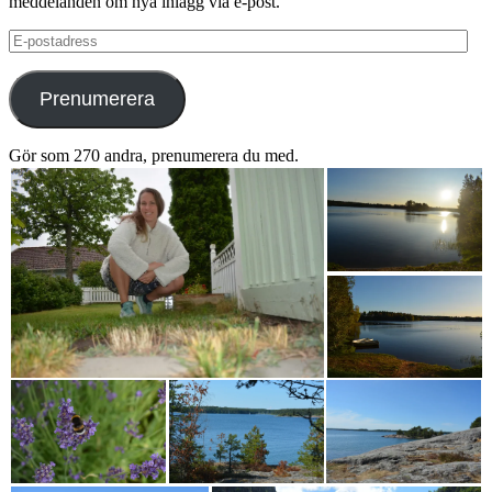
meddelanden om nya inlägg via e-post.
E-
postadress
Prenumerera
Gör som 270 andra, prenumerera du med.