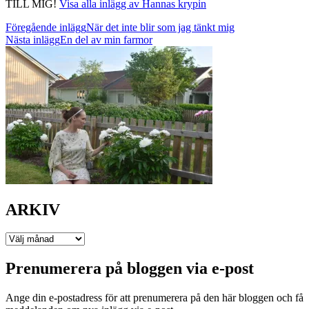
TILL MIG!
Visa alla inlägg av Hannas krypin
Inläggsnavigering
Föregående inlägg
När det inte blir som jag tänkt mig
Nästa inlägg
En del av min farmor
ARKIV
ARKIV
Prenumerera på bloggen via e-post
Ange din e-postadress för att prenumerera på den här bloggen och få