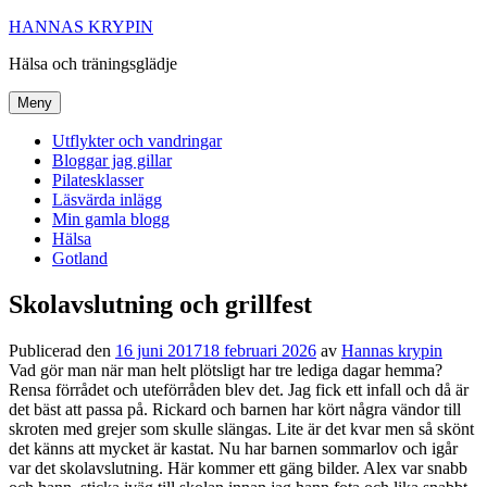
Hoppa
HANNAS KRYPIN
till
Hälsa och träningsglädje
innehåll
Meny
Utflykter och vandringar
Bloggar jag gillar
Pilatesklasser
Läsvärda inlägg
Min gamla blogg
Hälsa
Gotland
Skolavslutning och grillfest
Publicerad den
16 juni 2017
18 februari 2026
av
Hannas krypin
Vad gör man när man helt plötsligt har tre lediga dagar hemma?
Rensa förrådet och uteförråden blev det. Jag fick ett infall och då är
det bäst att passa på. Rickard och barnen har kört några vändor till
skroten med grejer som skulle slängas. Lite är det kvar men så skönt
det känns att mycket är kastat. Nu har barnen sommarlov och igår
var det skolavslutning. Här kommer ett gäng bilder. Alex var snabb