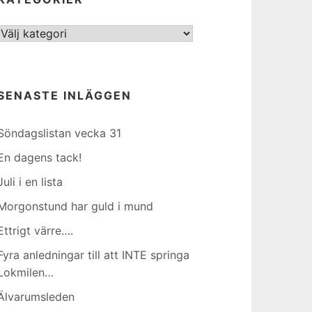
Kategorier
SENASTE INLÄGGEN
Söndagslistan vecka 31
En dagens tack!
Juli i en lista
Morgonstund har guld i mund
Ettrigt värre….
Fyra anledningar till att INTE springa
Lokmilen…
Älvarumsleden