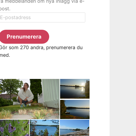
få meddelanden om nya inlägg via e-
post.
E-
postadress
Prenumerera
Gör som 270 andra, prenumerera du
med.