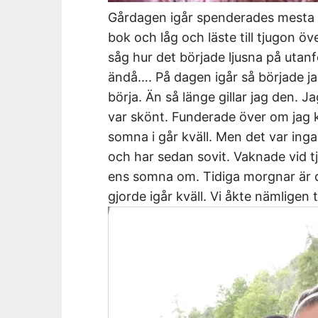
Gårdagen igår spenderades mesta de
bok och låg och läste till tjugon öv
såg hur det började ljusna på utan
ändå…. På dagen igår så började ja
börja. Än så länge gillar jag den. 
var skönt. Funderade över om jag k
somna i går kväll. Men det var ing
och har sedan sovit. Vaknade vid t
ens somna om. Tidiga morgnar är d
gjorde igår kväll. Vi åkte nämligen 