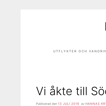
Hoppa
till
innehåll
UTFLYKTER OCH VANDRI
Vi åkte till 
Publicerad den
13 JULI 2019
av
HANNAS KR