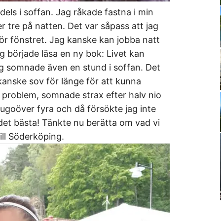
ls i soffan. Jag råkade fastna i min
er tre på natten. Det var såpass att jag
för fönstret. Jag kanske kan jobba natt
g började läsa en ny bok: Livet kan
Jag somnade även en stund i soffan. Det
anske sov för länge för att kunna
a problem, somnade strax efter halv nio
jugoöver fyra och då försökte jag inte
et bästa! Tänkte nu berätta om vad vi
till Söderköping.