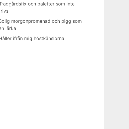
Trädgårdsfix och paletter som inte
trivs
Solig morgonpromenad och pigg som
en lärka
Håller ifrån mig höstkänslorna