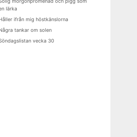
Solig morgonpromenad och pigg som
en lärka
Håller ifrån mig höstkänslorna
Några tankar om solen
Söndagslistan vecka 30