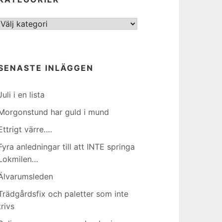
Kategorier
SENASTE INLÄGGEN
Juli i en lista
Morgonstund har guld i mund
Ettrigt värre….
Fyra anledningar till att INTE springa
Lokmilen…
Älvarumsleden
Trädgårdsfix och paletter som inte
trivs