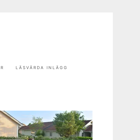
N
ER
LÄSVÄRDA INLÄGG