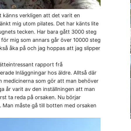
t känns verkligen att det varit en
 tänkt mig utom pilates. Det har känts lite
 lugnets tecken. Har bara gått 3000 steg
g för mig som annars går över 10000 steg
kså åka på och jag hoppas att jag slipper
ätteintressant rapport frå
erade lnläggningar hos äldre. Alltså där
rån medicinerna som gör att man behöver
a år varit av den inställningen att man
rst ta reda på orsaken. Nu börjar
. Man måste gå till botten med orsaken