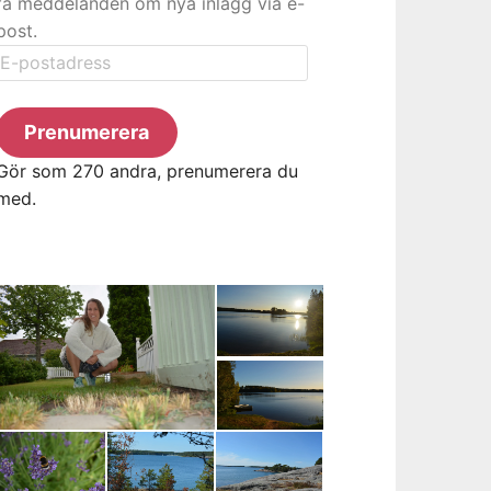
få meddelanden om nya inlägg via e-
post.
E-
postadress
Prenumerera
Gör som 270 andra, prenumerera du
med.