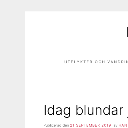
Hoppa
till
innehåll
UTFLYKTER OCH VANDRI
Idag blundar 
Publicerad den
21 SEPTEMBER 2019
av
HAN