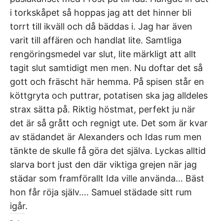
i torkskåpet så hoppas jag att det hinner bli
torrt till ikväll och då bäddas i. Jag har även
varit till affären och handlat lite. Samtliga
rengöringsmedel var slut, lite märkligt att allt
tagit slut samtidigt men men. Nu doftar det så
gott och fräscht här hemma. På spisen står en
köttgryta och puttrar, potatisen ska jag alldeles
strax sätta på. Riktig höstmat, perfekt ju när
det är så grått och regnigt ute. Det som är kvar
av städandet är Alexanders och Idas rum men
tänkte de skulle få göra det själva. Lyckas alltid
slarva bort just den där viktiga grejen när jag
städar som framförallt Ida ville använda… Bäst
hon får röja själv…. Samuel städade sitt rum
igår.