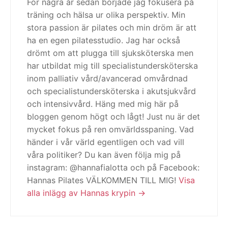
För några år sedan började jag fokusera på
träning och hälsa ur olika perspektiv. Min
stora passion är pilates och min dröm är att
ha en egen pilatesstudio. Jag har också
drömt om att plugga till sjuksköterska men
har utbildat mig till specialistundersköterska
inom palliativ vård/avancerad omvårdnad
och specialistundersköterska i akutsjukvård
och intensivvård. Häng med mig här på
bloggen genom högt och lågt! Just nu är det
mycket fokus på ren omvärldsspaning. Vad
händer i vår värld egentligen och vad vill
våra politiker? Du kan även följa mig på
instagram: @hannafialotta och på Facebook:
Hannas Pilates VÄLKOMMEN TILL MIG!
Visa
alla inlägg av Hannas krypin