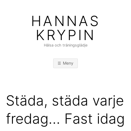
Hoppa
till
HANNAS
innehåll
KRYPIN
Hälsa och träningsglädje
Meny
Städa, städa varje
fredag… Fast idag