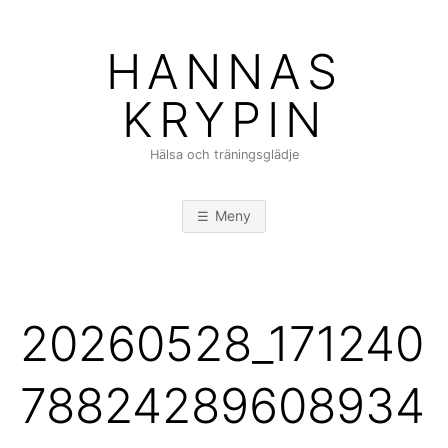
Hoppa
till
HANNAS
innehåll
KRYPIN
Hälsa och träningsglädje
Meny
20260528_171240
78824289608934