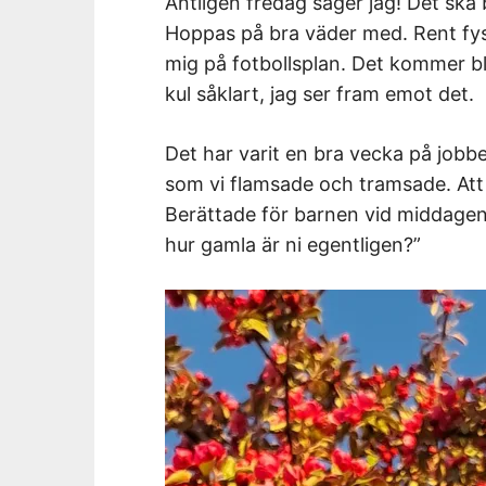
Äntligen fredag säger jag! Det ska 
Hoppas på bra väder med. Rent fysi
mig på fotbollsplan. Det kommer bl
kul såklart, jag ser fram emot det.
Det har varit en bra vecka på jobb
som vi flamsade och tramsade. Att f
Berättade för barnen vid middagen 
hur gamla är ni egentligen?”