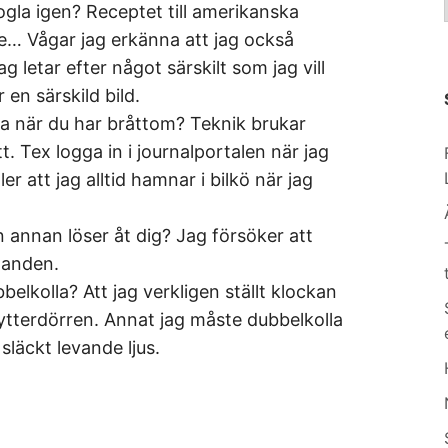
ogla igen? Receptet till amerikanska
e… Vågar jag erkänna att jag också
 letar efter något särskilt som jag vill
r en särskild bild.
la när du har bråttom? Teknik brukar
ätt. Tex logga in i journalportalen när jag
er att jag alltid hamnar i bilkö när jag
 annan löser åt dig? Jag försöker att
ganden.
belkolla? Att jag verkligen ställt klockan
t ytterdörren. Annat jag måste dubbelkolla
 släckt levande ljus.