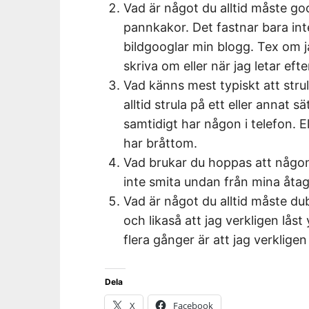
Vad är något du alltid måste go
pannkakor. Det fastnar bara int
bildgooglar min blogg. Tex om jag
skriva om eller när jag letar efte
Vad känns mest typiskt att stru
alltid strula på ett eller annat s
samtidigt har någon i telefon. Ell
har bråttom.
Vad brukar du hoppas att någon
inte smita undan från mina åta
Vad är något du alltid måste dub
och likaså att jag verkligen lås
flera gånger är att jag verkligen
Dela
X
Facebook