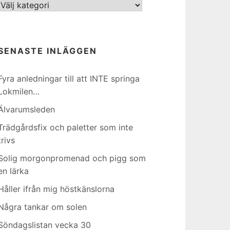
Kategorier
SENASTE INLÄGGEN
Fyra anledningar till att INTE springa
Lokmilen…
Älvarumsleden
Trädgårdsfix och paletter som inte
trivs
Solig morgonpromenad och pigg som
en lärka
Håller ifrån mig höstkänslorna
Några tankar om solen
Söndagslistan vecka 30