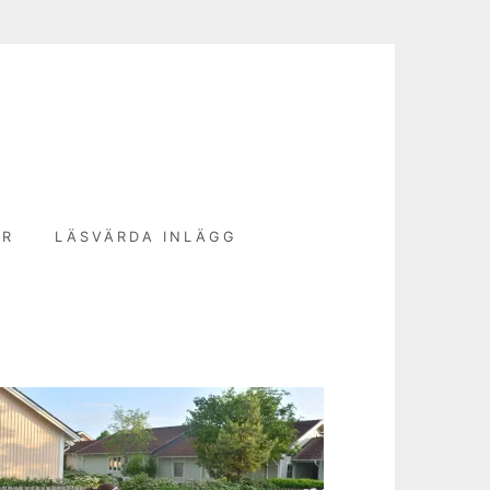
N
ER
LÄSVÄRDA INLÄGG