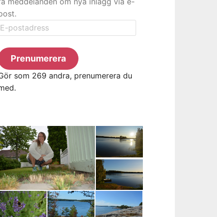
få meddelanden om nya inlägg via e-
post.
E-
postadress
Prenumerera
Gör som 269 andra, prenumerera du
med.