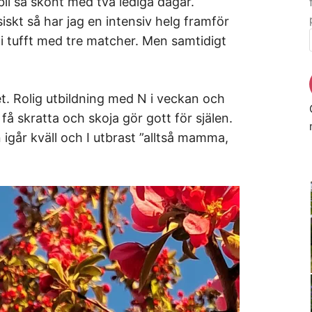
bli så skönt med två lediga dagar.
skt så har jag en intensiv helg framför
i tufft med tre matcher. Men samtidigt
et. Rolig utbildning med N i veckan och
å skratta och skoja gör gott för själen.
igår kväll och I utbrast ”alltså mamma,