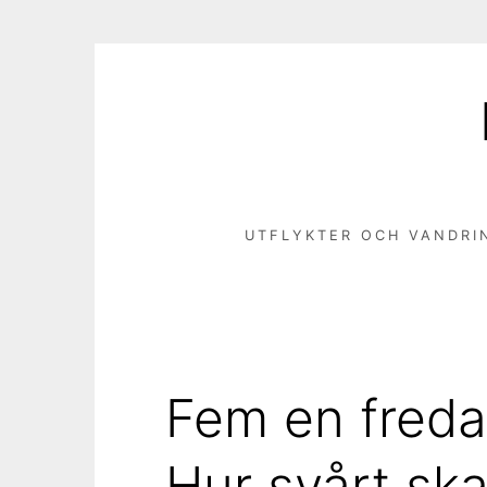
Hoppa
till
innehåll
UTFLYKTER OCH VANDRI
Fem en freda
Hur svårt ska