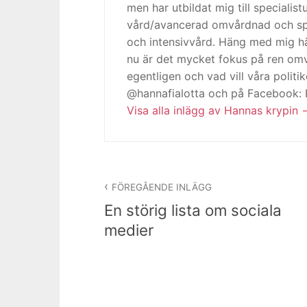
men har utbildat mig till specialis
vård/avancerad omvårdnad och spe
och intensivvård. Häng med mig h
nu är det mycket fokus på ren omv
egentligen och vad vill våra politi
@hannafialotta och på Facebook:
Visa alla inlägg av Hannas krypin
Inläggsnavigering
FÖREGÅENDE INLÄGG
En störig lista om sociala
medier