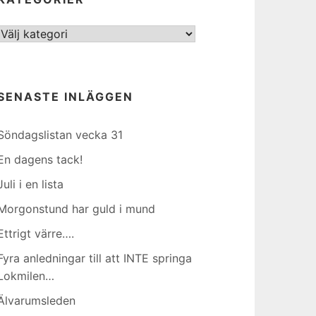
Kategorier
SENASTE INLÄGGEN
Söndagslistan vecka 31
En dagens tack!
Juli i en lista
Morgonstund har guld i mund
Ettrigt värre….
Fyra anledningar till att INTE springa
Lokmilen…
Älvarumsleden