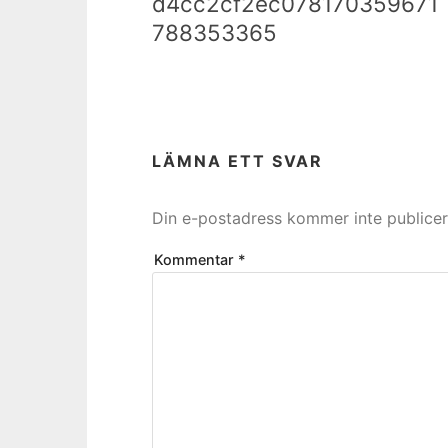
d4cc2cf2ec078170359671
788353365
LÄMNA ETT SVAR
Din e-postadress kommer inte publicer
Kommentar
*