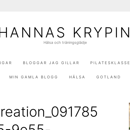
HANNAS KRYPI
Hälsa och träningsglädje
NGAR
BLOGGAR JAG GILLAR
PILATESKLASS
MIN GAMLA BLOGG
HÄLSA
GOTLAND
reation_091785
5-9e55-