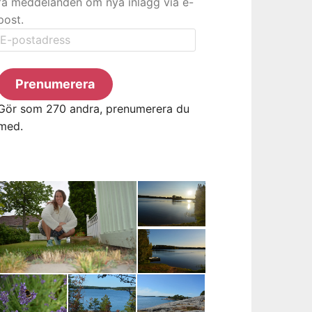
få meddelanden om nya inlägg via e-
post.
E-
postadress
Prenumerera
Gör som 270 andra, prenumerera du
med.