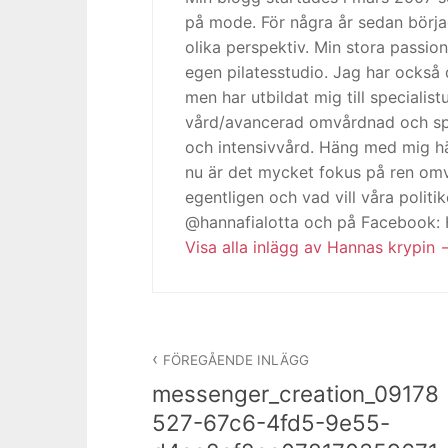
på mode. För några år sedan börja
olika perspektiv. Min stora passion
egen pilatesstudio. Jag har också 
men har utbildat mig till specialis
vård/avancerad omvårdnad och spe
och intensivvård. Häng med mig h
nu är det mycket fokus på ren omv
egentligen och vad vill våra politi
@hannafialotta och på Facebook:
Visa alla inlägg av Hannas krypin
Inläggsnavigering
FÖREGÅENDE INLÄGG
messenger_creation_09178
527-67c6-4fd5-9e55-