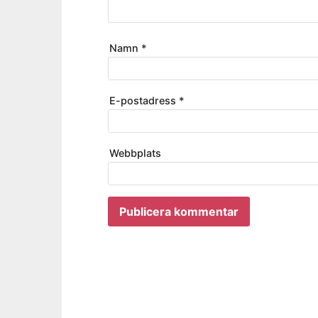
Namn
*
E-postadress
*
Webbplats