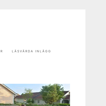
N
ER
LÄSVÄRDA INLÄGG