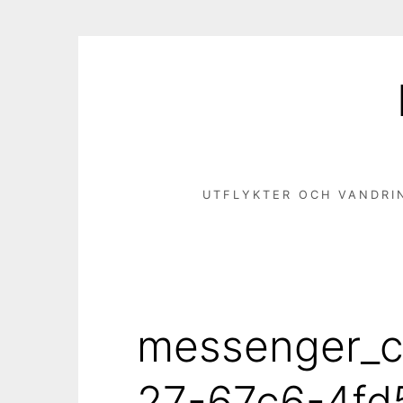
Hoppa
till
innehåll
UTFLYKTER OCH VANDRI
messenger_c
27-67c6-4fd