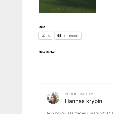
Dela
X
Facebook
Gilla detta:
PUBLICERAD AV
Hannas krypin
Min blogg startades i mars 2007