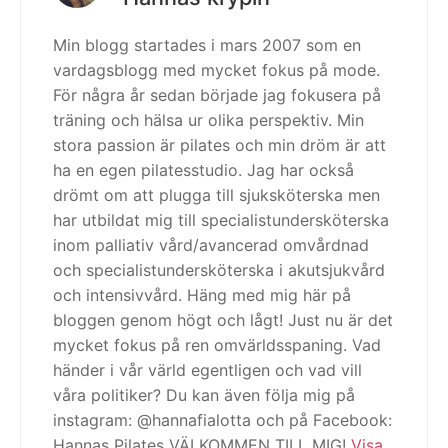
Min blogg startades i mars 2007 som en
vardagsblogg med mycket fokus på mode.
För några år sedan började jag fokusera på
träning och hälsa ur olika perspektiv. Min
stora passion är pilates och min dröm är att
ha en egen pilatesstudio. Jag har också
drömt om att plugga till sjuksköterska men
har utbildat mig till specialistundersköterska
inom palliativ vård/avancerad omvårdnad
och specialistundersköterska i akutsjukvård
och intensivvård. Häng med mig här på
bloggen genom högt och lågt! Just nu är det
mycket fokus på ren omvärldsspaning. Vad
händer i vår värld egentligen och vad vill
våra politiker? Du kan även följa mig på
instagram: @hannafialotta och på Facebook:
Hannas Pilates VÄLKOMMEN TILL MIG!
Visa