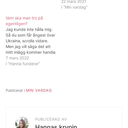
med uppgift, planerat
knäpp. Försöker komma
22 mars 2021
musik till mitt nya pass
på vad jag kan ha gjort
I ”Min vardag”
som jag ska ha på
igår som gör att det gör
Vem ska man tro på
måndag. Vad lyssnar…
extra ont idag men det
egentligen?
enda jag…
Jag kunde inte hålla mig.
Så du som får ångest över
Ukraina, scrolla vidare.
Men jag vill säga det att
mitt inlägg kommer handla
om trovärdighet. Hur vet
7 mars 2022
man vad som är sant? Jag
I ”Hanna funderar”
tror att jag kommer bli
tvungen att grotta ner mig
igen. Den här gången i
historia.…
Publicerat i
MIN VARDAG
PUBLICERAD AV
Hannas krypin