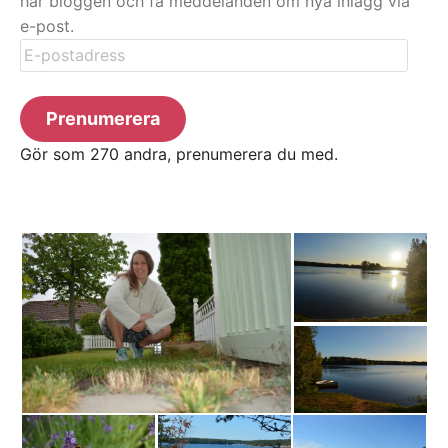
här bloggen och få meddelanden om nya inlägg via
e-post.
E-
postadress
Prenumerera
Gör som 270 andra, prenumerera du med.