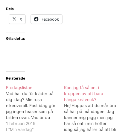
Dela
X
Facebook
Gilla detta:
Relaterade
Fredagslistan
Kan jag få så ont i
Vad har du för kläder på
kroppen av att bara
dig idag? Min rosa
hänga knäveck?
nikeoverall. Fast idag gör
Hej!Hoppas att du mår bra
jag ingen teaser som på
så här på måndagen. Jag
bilden ovan. Vad är du
känner mig pigg men jag
glad för idag? Att jag varit
1 februari 2019
har så ont i min höfter
ledig och kommit igång
I ”Min vardag”
idag så jag håller på att bli