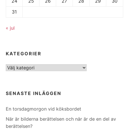
24
25
26
27
28
29
30
31
« jul
KATEGORIER
Kategorier
SENASTE INLÄGGEN
En torsdagmorgon vid köksbordet
När är bilderna berättelsen och när är de en del av
berättelsen?