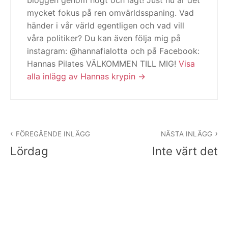
bloggen genom högt och lågt! Just nu är det
mycket fokus på ren omvärldsspaning. Vad
händer i vår värld egentligen och vad vill
våra politiker? Du kan även följa mig på
instagram: @hannafialotta och på Facebook:
Hannas Pilates VÄLKOMMEN TILL MIG!
Visa
alla inlägg av Hannas krypin
Inläggsnavigering
FÖREGÅENDE INLÄGG
NÄSTA INLÄGG
Lördag
Inte värt det