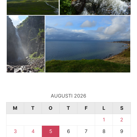
AUGUSTI 2026
M
T
O
T
F
L
S
1
2
3
4
5
6
7
8
9