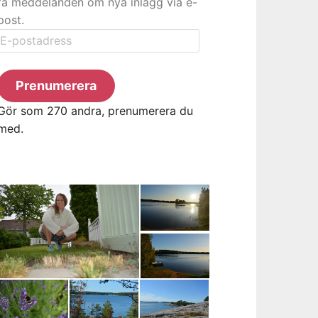
få meddelanden om nya inlägg via e-
post.
E-
postadress
Prenumerera
Gör som 270 andra, prenumerera du
med.