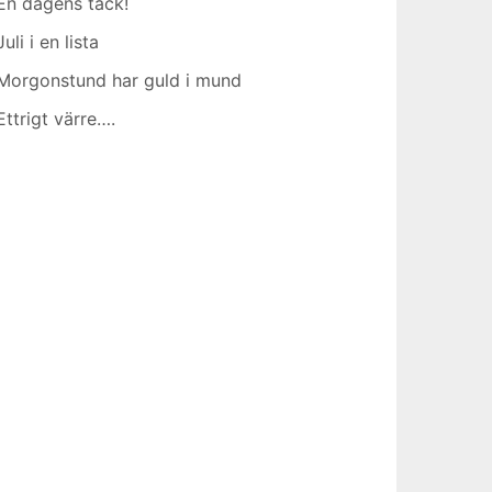
En dagens tack!
Juli i en lista
Morgonstund har guld i mund
Ettrigt värre….