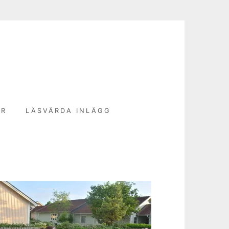
N
ER
LÄSVÄRDA INLÄGG