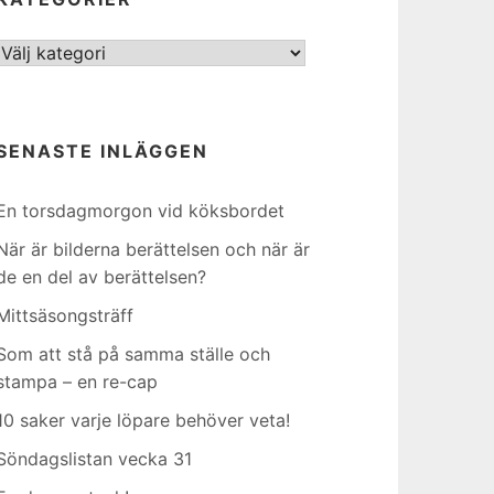
Kategorier
SENASTE INLÄGGEN
En torsdagmorgon vid köksbordet
När är bilderna berättelsen och när är
de en del av berättelsen?
Mittsäsongsträff
Som att stå på samma ställe och
stampa – en re-cap
10 saker varje löpare behöver veta!
Söndagslistan vecka 31