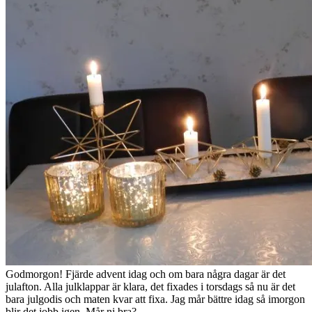
Godmorgon! Fjärde advent idag och om bara några dagar är det
julafton. Alla julklappar är klara, det fixades i torsdags så nu är det
bara julgodis och maten kvar att fixa. Jag mår bättre idag så imorgon
blir det jobb igen. Mår ni bra?