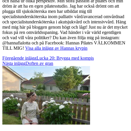
och hälsa ur olika perspektiv. Min stora passion är pilates och min
dröm är att ha en egen pilatesstudio. Jag har också drömt om att
plugga till sjuksköterska men har utbildat mig till
specialistundersköterska inom palliativ vård/avancerad omvårdnad
och specialistundersköterska i akutsjukvård och intensivvård. Häng
med mig här på bloggen genom högt och lågt! Just nu är det mycket
fokus på ren omvärldsspaning. Vad händer i vår värld egentligen
och vad vill våra politiker? Du kan även följa mig på instagram:
@hannafialotta och på Facebook: Hannas Pilates VÄLKOMMEN
TILL MIG!
Visa alla inlägg av Hannas krypin
Inläggsnavigering
Föregående inlägg
Lucka 20: Brygga med kompis
Nästa inlägg
Doften av gran