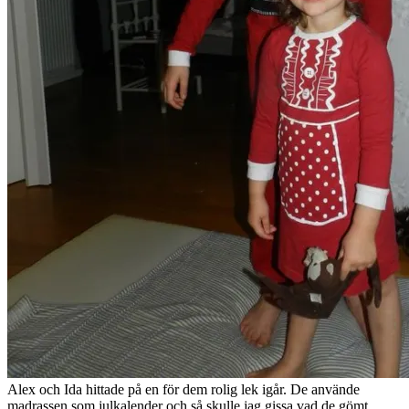
Alex och Ida hittade på en för dem rolig lek igår. De använde
madrassen som julkalender och så skulle jag gissa vad de gömt