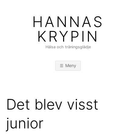
Hoppa
till
HANNAS
innehåll
KRYPIN
Hälsa och träningsglädje
Meny
Det blev visst
junior