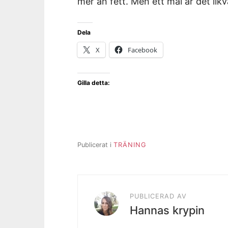
mer än fett. Men ett mål är det likv
Dela
X
Facebook
Gilla detta:
Publicerat i
TRÄNING
PUBLICERAD AV
Hannas krypin