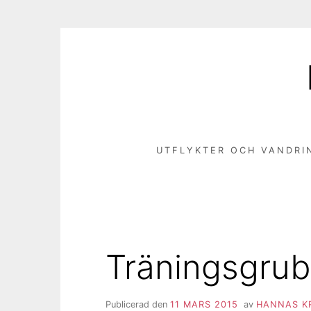
Hoppa
till
innehåll
UTFLYKTER OCH VANDRI
Träningsgrub
Publicerad den
11 MARS 2015
av
HANNAS K