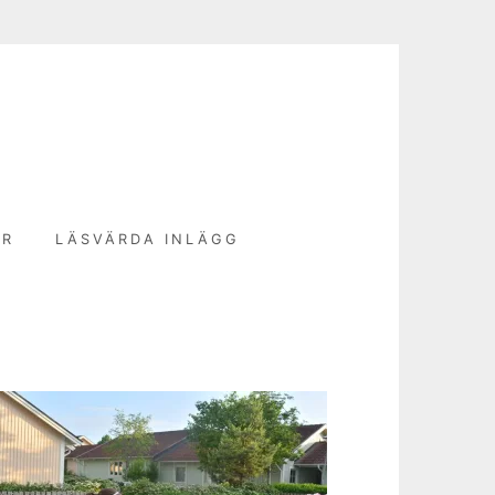
N
ER
LÄSVÄRDA INLÄGG