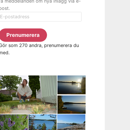
få meddelanden om nya inlägg via e-
post.
E-
postadress
Prenumerera
Gör som 270 andra, prenumerera du
med.