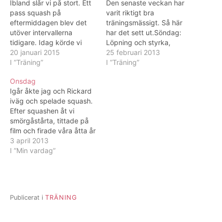
Ibland slår vi på stort. Ett
Den senaste veckan har
pass squash på
varit riktigt bra
eftermiddagen blev det
träningsmässigt. Så här
utöver intervallerna
har det sett ut.Söndag:
tidigare. Idag körde vi
Löpning och styrka,
riktigt hårt. Vi båda hade
20 januari 2015
konditionsövningar
25 februari 2013
mycket att ge så vi kunde
I ”Träning”
Måndag: Squash Tisdag:
I ”Träning”
hålla ett högt tempo.
Löpning Onsdag: VILA
Onsdag
Bästa passet nånsin i just
Torsdag: Löpning Fredag:
Igår åkte jag och Rickard
den här träningsformen.
Squash Lördag: VILA
iväg och spelade squash.
Kanske det var avgörande
Söndag: 6 kilometer
Efter squashen åt vi
att vi valde en bana…
löpning i skogen och
smörgåstårta, tittade på
därefter styrka och
film och firade våra åtta år
kondition. Måndag:
tillsammans. ♥ Idag har
3 april 2013
Squash på förmiddagen
jag suttit hela
I ”Min vardag”
och streetdance på
förmiddagen och gjort
kvällen. …
klart en inlämningsuppgift.
Nu är jag trött i huvudet
kan jag säga. Massor med
Publicerat i
TRÄNING
ord och symtom…