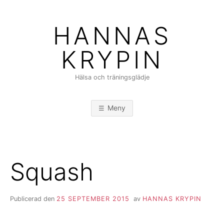
Hoppa
till
HANNAS
innehåll
KRYPIN
Hälsa och träningsglädje
Meny
Squash
Publicerad den
25 SEPTEMBER 2015
av
HANNAS KRYPIN