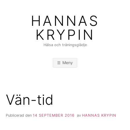
Hoppa
till
HANNAS
innehåll
KRYPIN
Hälsa och träningsglädje
Meny
Vän-tid
Publicerad den
14 SEPTEMBER 2016
av
HANNAS KRYPIN