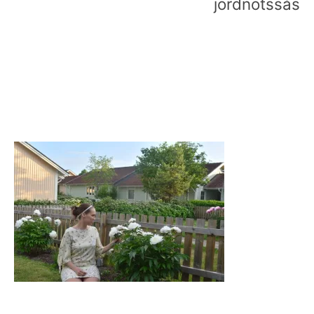
jordnötssås