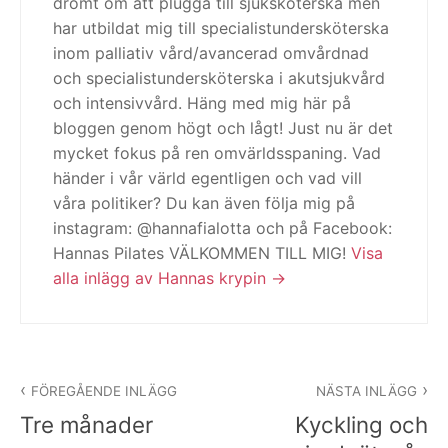
drömt om att plugga till sjuksköterska men
har utbildat mig till specialistundersköterska
inom palliativ vård/avancerad omvårdnad
och specialistundersköterska i akutsjukvård
och intensivvård. Häng med mig här på
bloggen genom högt och lågt! Just nu är det
mycket fokus på ren omvärldsspaning. Vad
händer i vår värld egentligen och vad vill
våra politiker? Du kan även följa mig på
instagram: @hannafialotta och på Facebook:
Hannas Pilates VÄLKOMMEN TILL MIG!
Visa
alla inlägg av Hannas krypin
Inläggsnavigering
FÖREGÅENDE INLÄGG
NÄSTA INLÄGG
Tre månader
Kyckling och