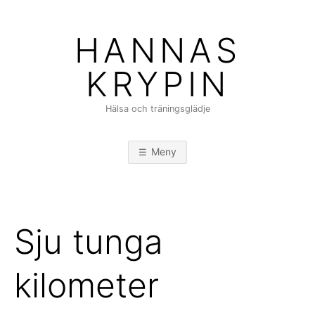
Hoppa
till
HANNAS
innehåll
KRYPIN
Hälsa och träningsglädje
Meny
Sju tunga
kilometer