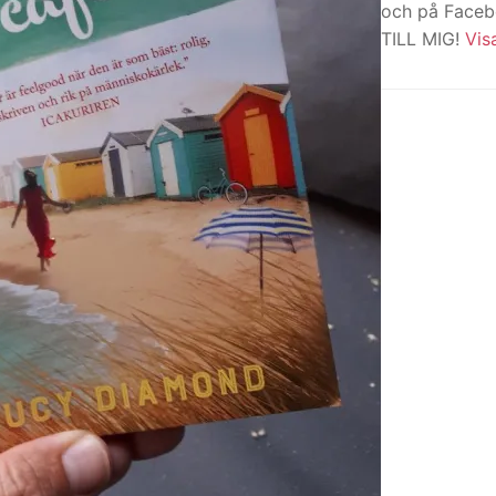
och på Face
TILL MIG!
Vis