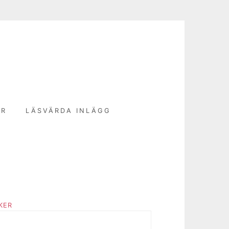
N
ER
LÄSVÄRDA INLÄGG
KER