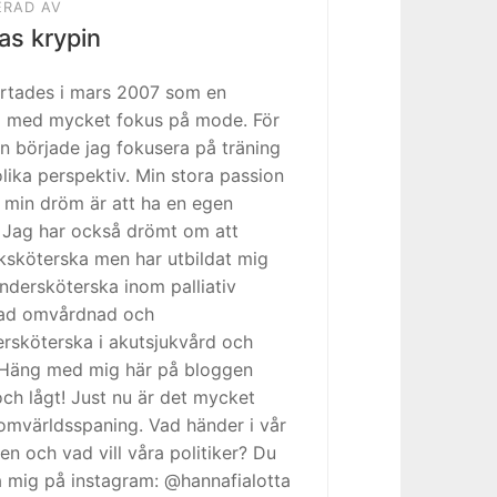
ERAD AV
as krypin
artades i mars 2007 som en
 med mycket fokus på mode. För
n började jag fokusera på träning
olika perspektiv. Min stora passion
h min dröm är att ha en egen
. Jag har också drömt om att
juksköterska men har utbildat mig
tundersköterska inom palliativ
rad omvårdnad och
ersköterska i akutsjukvård och
. Häng med mig här på bloggen
h lågt! Just nu är det mycket
omvärldsspaning. Vad händer i vår
en och vad vill våra politiker? Du
a mig på instagram: @hannafialotta