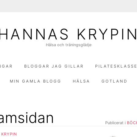
HANNAS KRYPI
Hälsa och träningsglädje
NGAR
BLOGGAR JAG GILLAR
PILATESKLASS
MIN GAMLA BLOGG
HÄLSA
GOTLAND
framsidan
Publicerat i
BÖC
 KRYPIN