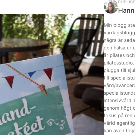
PUBLIC
Hann
Min blogg st
vardagsblogg
några år seda
och hälsa ur 
är pilates oc
pilatesstudio
plugga till s
till specialis
vård/avance
specialistund
intensivvård
genom högt oc
fokus på ren 
värld egentlig
kan även följ