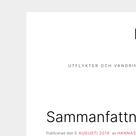
Hoppa
till
innehåll
UTFLYKTER OCH VANDRI
Sammanfattn
Publicerad den
5 AUGUSTI 2019
av
HANNAS