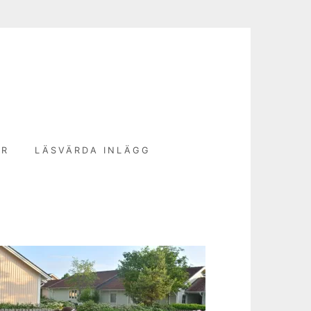
N
ER
LÄSVÄRDA INLÄGG