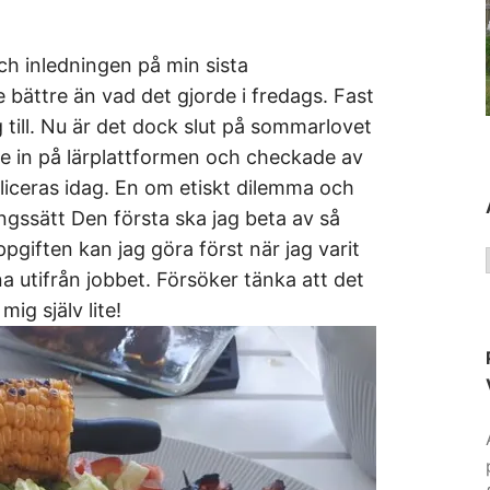
h inledningen på min sista
 bättre än vad det gjorde i fredags. Fast
ag till. Nu är det dock slut på sommarlovet
de in på lärplattformen och checkade av
bliceras idag. En om etiskt dilemma och
gssätt Den första ska jag beta av så
giften kan jag göra först när jag varit
a utifrån jobbet. Försöker tänka att det
mig själv lite!