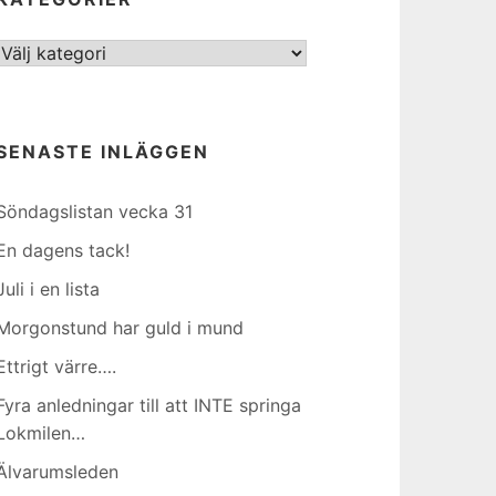
Kategorier
SENASTE INLÄGGEN
Söndagslistan vecka 31
En dagens tack!
Juli i en lista
Morgonstund har guld i mund
Ettrigt värre….
Fyra anledningar till att INTE springa
Lokmilen…
Älvarumsleden