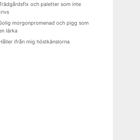
Trädgårdsfix och paletter som inte
trivs
Solig morgonpromenad och pigg som
en lärka
Håller ifrån mig höstkänslorna