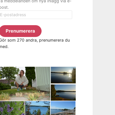
få meddelanden om nya inlägg via e-
post.
E-
postadress
Prenumerera
Gör som 270 andra, prenumerera du
med.