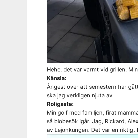
Hehe, det var varmt vid grillen. Mi
Känsla:
Ångest över att semestern har gått
ska jag verkligen njuta av.
Roligaste:
Minigolf med familjen, firat mamm
så biobesök igår. Jag, Rickard, Al
av Lejonkungen. Det var en riktigt b