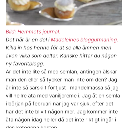
Bild: Hemmets journal.
Det här är en del i
Madeleines bloggutmaning.
Kika in hos henne för at se alla ämnen men
även vilka som deltar. Kanske hittar du någon
ny favoritblogg.
Är det inte lite så med semlan, antingen älskar
man den eller så tycker man inte om den? Jag
är inte så särskilt förtjust i mandelmassa så jag
vill hellre äta med vaniljcreme i. Jag åt en semla
i början på februari när jag var sjuk, efter det
har det inte blivit någon mer. Jag kommer inte
äta någon idag heller då det inte riktigt ingår i
den ketogena kosten.