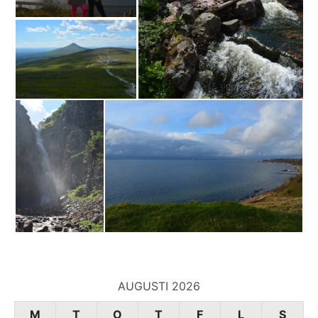
AUGUSTI 2026
M
T
O
T
F
L
S