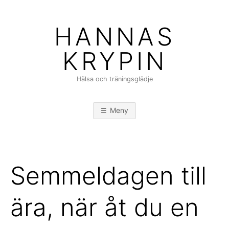
Hoppa
till
HANNAS
innehåll
KRYPIN
Hälsa och träningsglädje
Meny
Semmeldagen till
ära, när åt du en