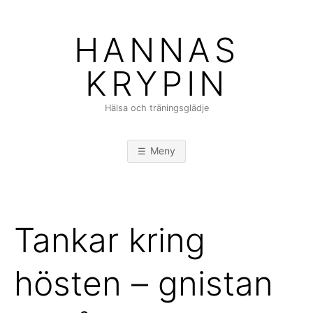
Hoppa
till
HANNAS
innehåll
KRYPIN
Hälsa och träningsglädje
Meny
Tankar kring
hösten – gnistan