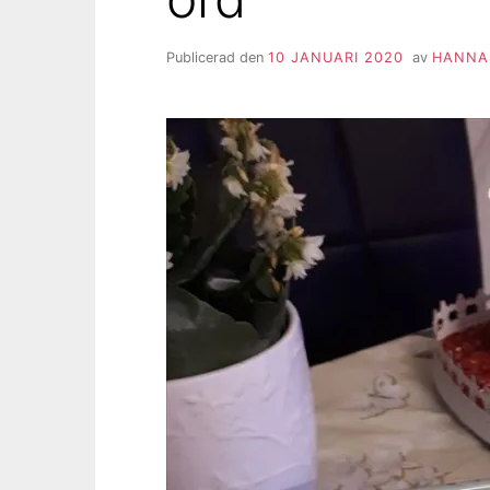
Publicerad den
10 JANUARI 2020
av
HANNA