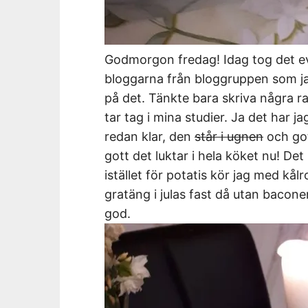
Godmorgon fredag! Idag tog det ev
bloggarna från bloggruppen som ja
på det. Tänkte bara skriva några ra
tar tag i mina studier. Ja det har j
redan klar, den
står i ugnen
och got
gott det luktar i hela köket nu! De
istället för potatis kör jag med kå
gratäng i julas fast då utan bacone
god.