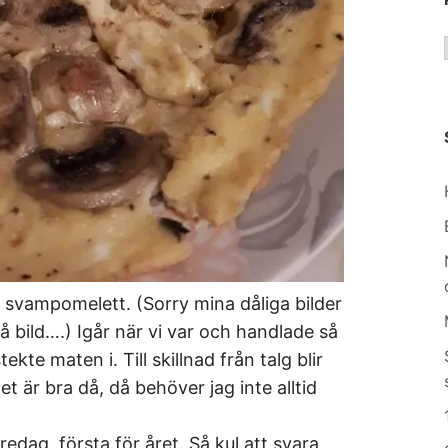
 en svampomelett. (Sorry mina dåliga bilder
på bild….) Igår när vi var och handlade så
ekte maten i. Till skillnad från talg blir
et är bra då, då behöver jag inte alltid
edag, första för året. Så kul att svara