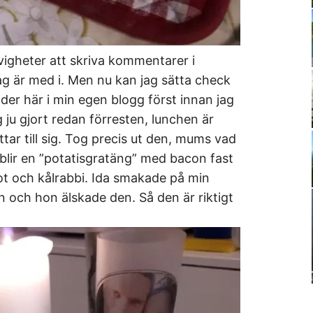
igheter att skriva kommentarer i
g är med i. Men nu kan jag sätta check
der här i min egen blogg först innan jag
ag ju gjort redan förresten, lunchen är
tar till sig. Tog precis ut den, mums vad
t blir en ”potatisgratäng” med bacon fast
lrot och kålrabbi. Ida smakade på min
n och hon älskade den. Så den är riktigt