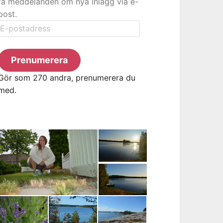
få meddelanden om nya inlägg via e-
post.
E-
postadress
Prenumerera
Gör som 270 andra, prenumerera du
med.