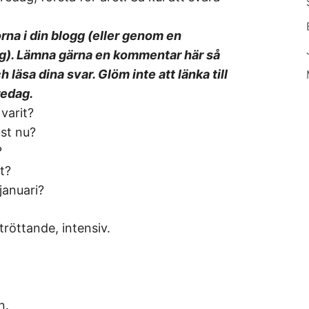
rna i din blogg (eller genom en
g). Lämna gärna en kommentar här så
ch läsa dina svar. Glöm inte att länka till
redag.
varit?
st nu?
?
t?
januari?
tröttande, intensiv.
n.