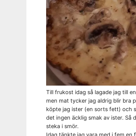
Till frukost idag så lagade jag till
men mat tycker jag aldrig blir bra 
köpte jag ister (en sorts fett) och st
det ingen äcklig smak av ister. Så d
steka i smör.
Idag tänkte jag vara med i fem en fr