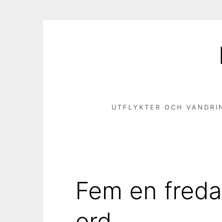
Hoppa
till
innehåll
UTFLYKTER OCH VANDRI
Fem en freda
ord