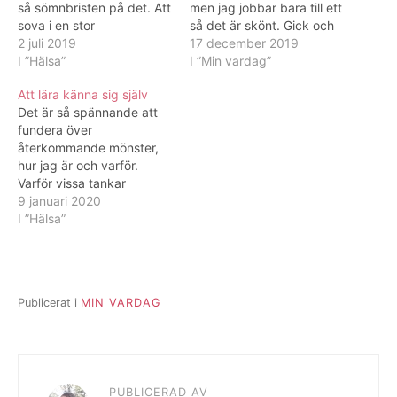
så sömnbristen på det. Att
men jag jobbar bara till ett
sova i en stor
så det är skönt. Gick och
gymnastikhall med ett
2 juli 2019
la mig tidigt så det var
17 december 2019
gäng andra är som
I ”Hälsa”
skönt iallafall även om det
I ”Min vardag”
upplagt för dålig sömn.
inte känns i kroppen. Igår
Att lära känna sig själv
Lägg till fysisk aktivitet
började jag städa och röja
Det är så spännande att
och alla intryck. Det var
i Idas rum. Har jag…
fundera över
tufft på jobbet igår och
återkommande mönster,
jag ville bara…
hur jag är och varför.
Varför vissa tankar
kommer och när de
9 januari 2020
kommer. Kan de vara
I ”Hälsa”
relaterade till hormoner
och vad cellerna i kroppen
signalerar. Jag börjar allt
mer lära känna mig själv
Publicerat i
MIN VARDAG
och min kropp. Ett konkret
exempel är att…
PUBLICERAD AV