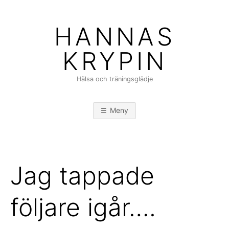
Hoppa
till
HANNAS
innehåll
KRYPIN
Hälsa och träningsglädje
Meny
Jag tappade
följare igår….