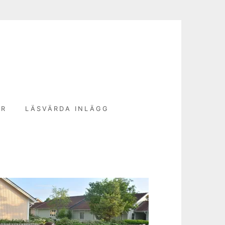
N
ER
LÄSVÄRDA INLÄGG