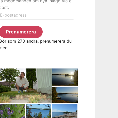
få meddelanden om nya inlägg via e-
post.
E-
postadress
Prenumerera
Gör som 270 andra, prenumerera du
med.