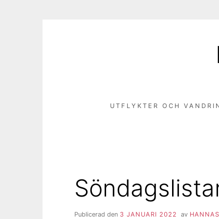
Hoppa
till
innehåll
UTFLYKTER OCH VANDRI
Söndagslista
Publicerad den
3 JANUARI 2022
av
HANNAS