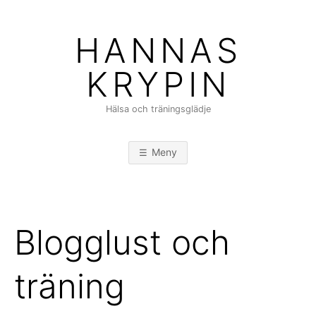
Hoppa
till
HANNAS
innehåll
KRYPIN
Hälsa och träningsglädje
Meny
Blogglust och
träning