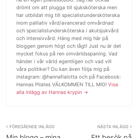
drömt om att plugga till sjuksköterska men
har utbildat mig till specialistundersköterska
inom palliativ vård/avancerad omvårdnad
och specialistundersköterska i akutsjukvård
och intensivvård. Häng med mig här på
bloggen genom högt och lågt! Just nu är det
mycket fokus på ren omvärldsspaning. Vad
händer i vår värld egentligen och vad vill
våra politiker? Du kan även följa mig på
instagram: @hannafialotta och på Facebook:
Hannas Pilates VÄLKOMMEN TILL MIG!
Visa
alla inlägg av Hannas krypin
Inläggsnavigering
FÖREGÅENDE INLÄGG
NÄSTA INLÄGG
Min blogg – mina
Ett besök på